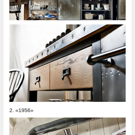
2. «1956»