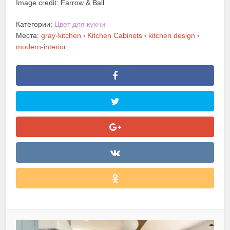
Image credit: Farrow & Ball
Категории:
Цвет для кухни
Места:
gray-kitchen
Kitchen Cabinets
kitchen design
•
•
•
modern-interior