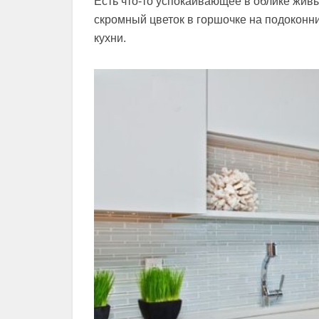
Есть что-то успокаивающее в облике живы
скромный цветок в горшочке на подоконн
кухни.