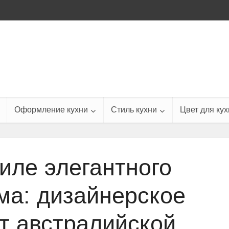
Оформление кухни
Стиль кухни
Цвет для кух
тиле элегантного
а: дизайнерское
т австралийской