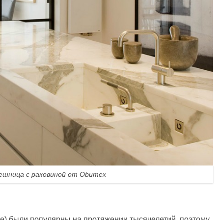
ешница с раковиной от Obumex
е) были популярны на протяжении тысячелетий, поэтому